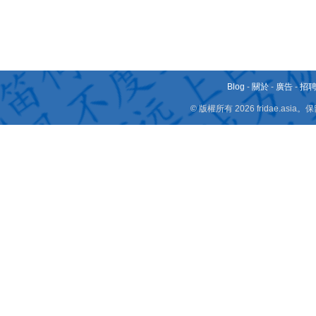
Blog
-
關於
-
廣告
-
招
© 版權所有 2026 fridae.a