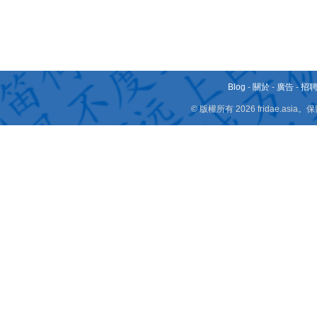
Blog
-
關於
-
廣告
-
招
© 版權所有 2026 fridae.a