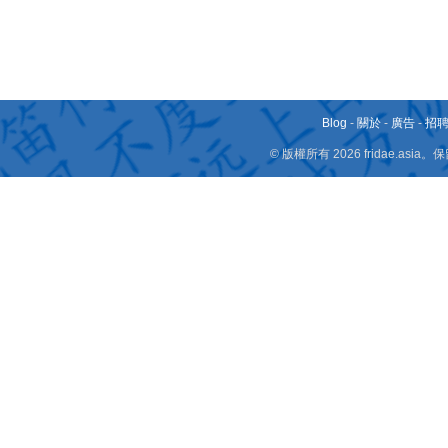
Blog
-
關於
-
廣告
-
招
© 版權所有 2026 fridae.a