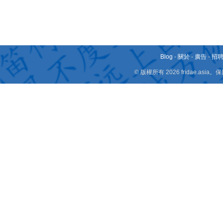
Blog
-
關於
-
廣告
-
招
© 版權所有 2026 fridae.a