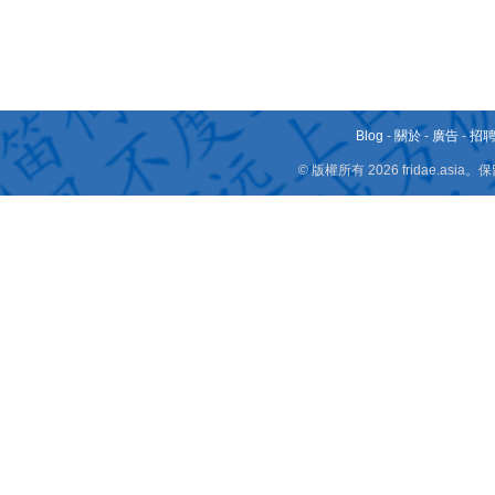
Blog
-
關於
-
廣告
-
招
© 版權所有 2026 fridae.a