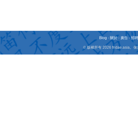
Blog
-
關於
-
廣告
-
招
© 版權所有 2026 fridae.a