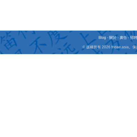
Blog
-
關於
-
廣告
-
招
© 版權所有 2026 fridae.a