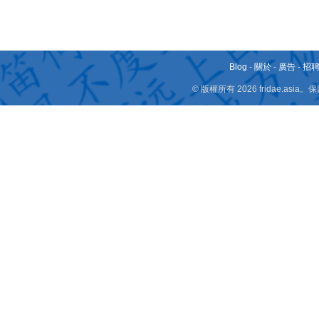
Blog
-
關於
-
廣告
-
招
© 版權所有 2026 fridae.a