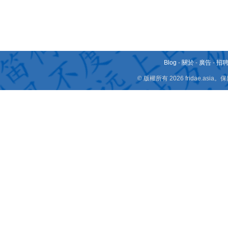
Blog
-
關於
-
廣告
-
招
© 版權所有 2026 fridae.a