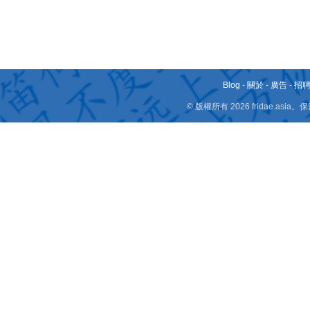
Blog
-
關於
-
廣告
-
招
© 版權所有 2026 fridae.a