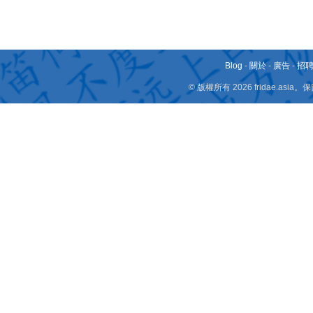
Blog
-
關於
-
廣告
-
招
© 版權所有 2026 fridae.a