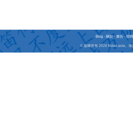
Blog
-
關於
-
廣告
-
招
© 版權所有 2026 fridae.a