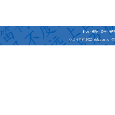
Blog
-
關於
-
廣告
-
招
© 版權所有 2026 fridae.a