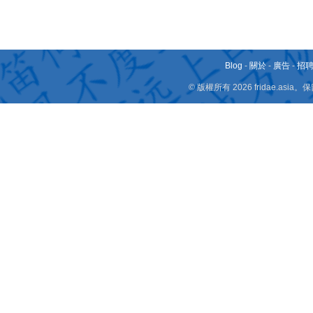
Blog
-
關於
-
廣告
-
招
© 版權所有 2026 fridae.a