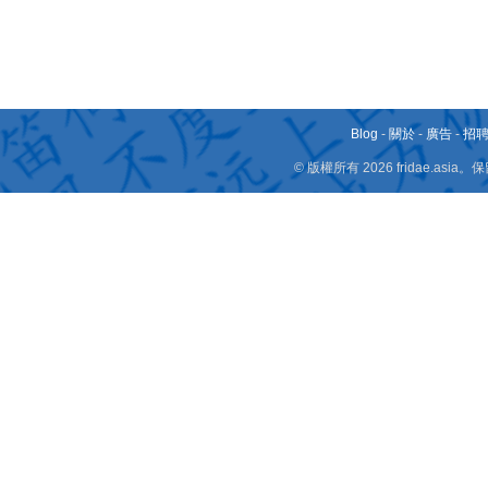
Blog
-
關於
-
廣告
-
招
© 版權所有 2026 fridae.a