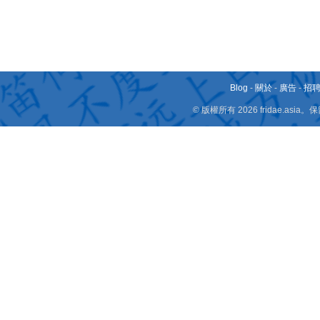
Blog
-
關於
-
廣告
-
招
© 版權所有 2026 fridae.a