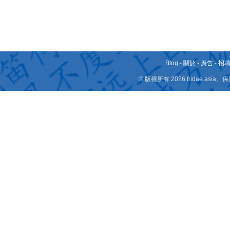
Blog
-
關於
-
廣告
-
招
© 版權所有 2026 fridae.a