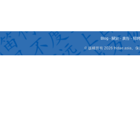
Blog
-
關於
-
廣告
-
招
© 版權所有 2026 fridae.a