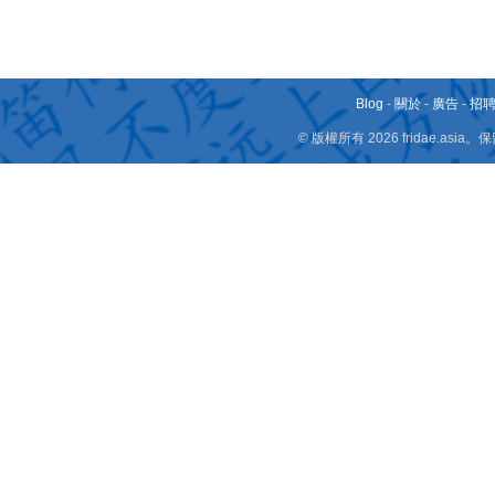
Blog
-
關於
-
廣告
-
招
© 版權所有 2026 fridae.a