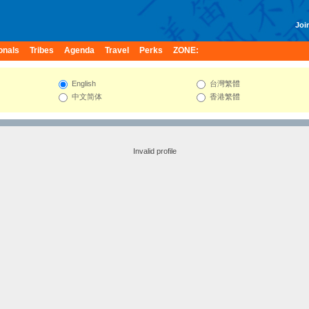
Join
onals
Tribes
Agenda
Travel
Perks
ZONE:
English
台灣繁體
中文简体
香港繁體
Invalid profile