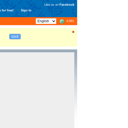
Like us on
Facebook
 for free!
Sign In
4,681
SAVE