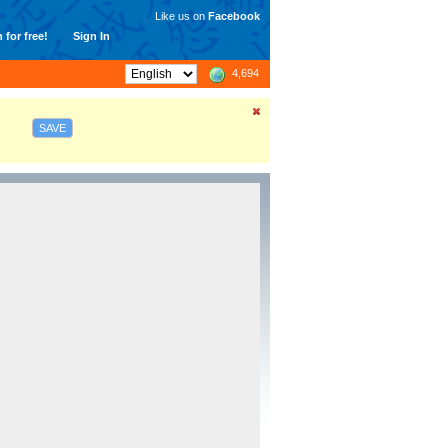
Like us on
Facebook
 for free!
Sign In
4,694
SAVE