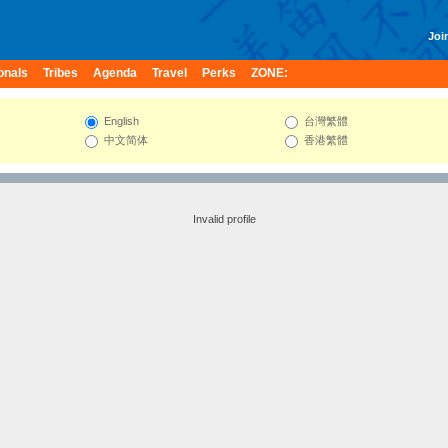
Join
onals
Tribes
Agenda
Travel
Perks
ZONE:
English
台灣繁體
中文简体
香港繁體
Invalid profile