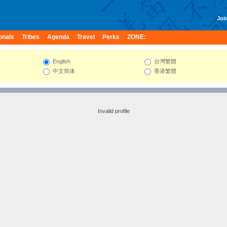
Join
onals
Tribes
Agenda
Travel
Perks
ZONE:
English
台灣繁體
中文简体
香港繁體
Invalid profile