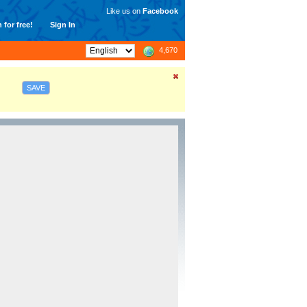
Like us on
Facebook
 for free!
Sign In
4,670
SAVE