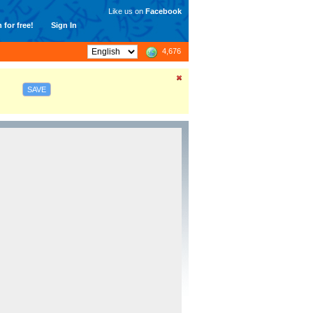
Like us on
Facebook
 for free!
Sign In
4,676
SAVE