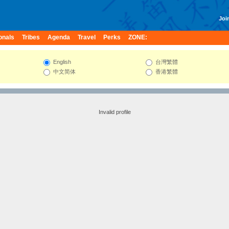
Join
onals
Tribes
Agenda
Travel
Perks
ZONE:
English
台灣繁體
中文简体
香港繁體
Invalid profile