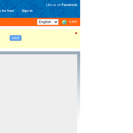
Like us on
Facebook
 for free!
Sign In
4,684
SAVE