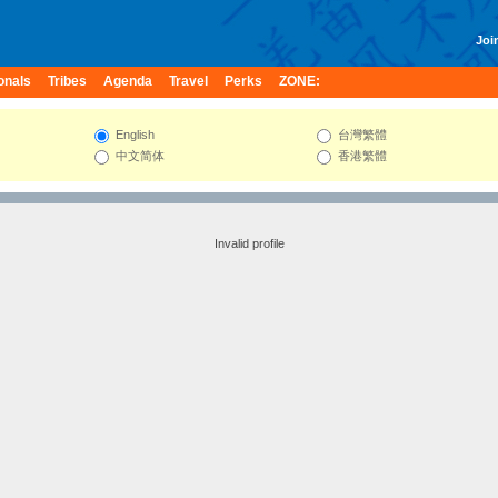
Join
onals
Tribes
Agenda
Travel
Perks
ZONE:
English
台灣繁體
中文简体
香港繁體
Invalid profile