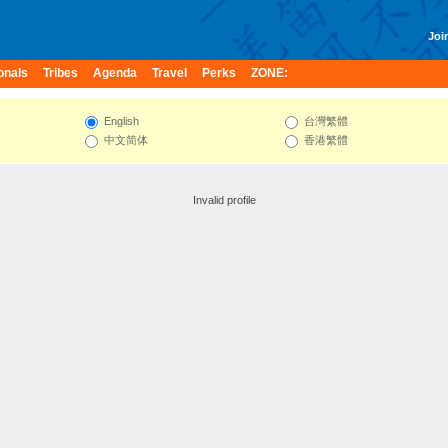
Join
onals
Tribes
Agenda
Travel
Perks
ZONE:
English
台灣繁體
中文简体
香港繁體
Invalid profile