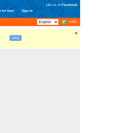
Like us on
Facebook
 for free!
Sign In
4,685
SAVE