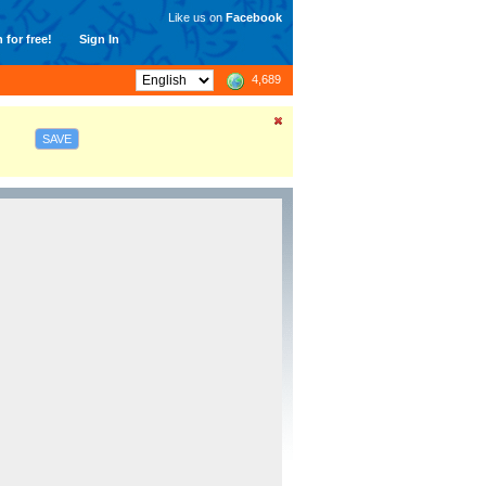
Like us on
Facebook
 for free!
Sign In
4,689
SAVE