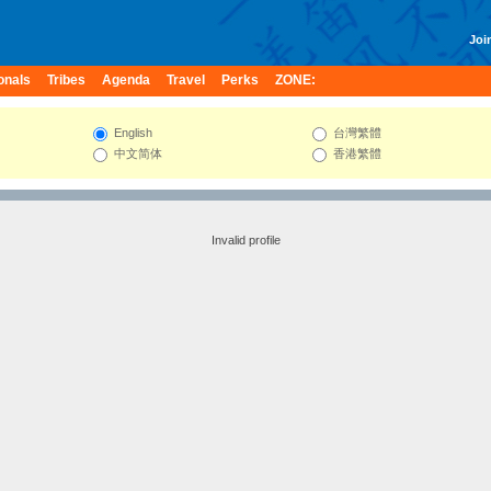
Join
onals
Tribes
Agenda
Travel
Perks
ZONE:
English
台灣繁體
中文简体
香港繁體
Invalid profile