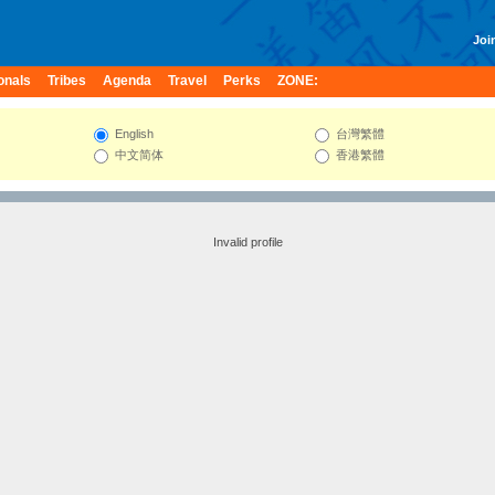
Join
onals
Tribes
Agenda
Travel
Perks
ZONE:
English
台灣繁體
中文简体
香港繁體
Invalid profile