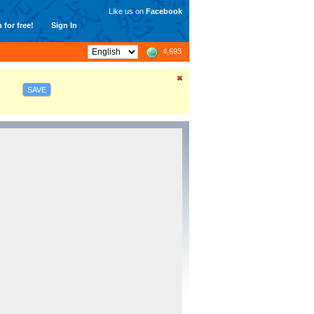
Like us on
Facebook
 for free!
Sign In
4,693
SAVE