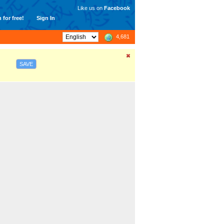
Like us on
Facebook
 for free!
Sign In
4,681
SAVE