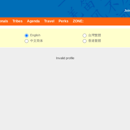
Join
onals
Tribes
Agenda
Travel
Perks
ZONE:
English
台灣繁體
中文简体
香港繁體
Invalid profile