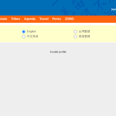
Join
onals
Tribes
Agenda
Travel
Perks
ZONE:
English
台灣繁體
中文简体
香港繁體
Invalid profile