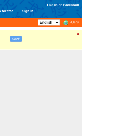
Like us on
Facebook
 for free!
Sign In
4,679
SAVE