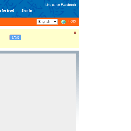
Like us on
Facebook
 for free!
Sign In
4,683
SAVE