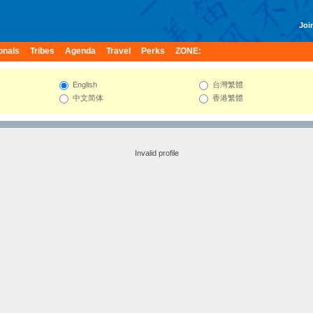
Join
onals
Tribes
Agenda
Travel
Perks
ZONE:
English
台灣繁體
中文简体
香港繁體
Invalid profile