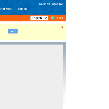
Like us on
Facebook
 for free!
Sign In
4,683
SAVE