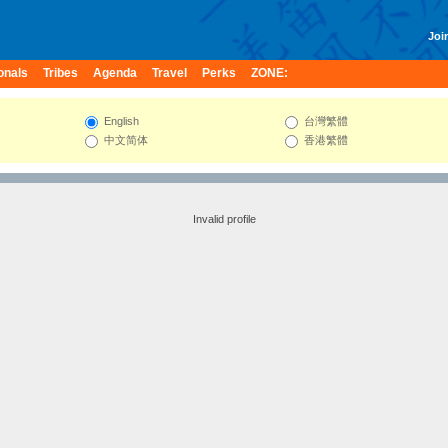
Join
onals
Tribes
Agenda
Travel
Perks
ZONE:
English
台灣繁體
中文简体
香港繁體
Invalid profile