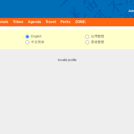
Join
onals
Tribes
Agenda
Travel
Perks
ZONE:
English
台灣繁體
中文简体
香港繁體
Invalid profile