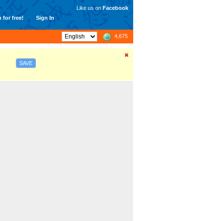
Like us on
Facebook
 for free!
Sign In
4,675
SAVE