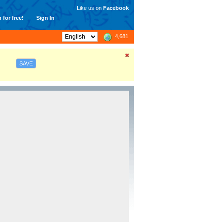
Like us on
Facebook
 for free!
Sign In
4,681
SAVE