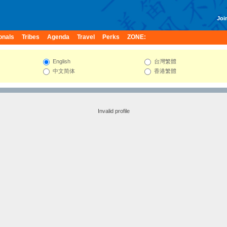
Join
onals
Tribes
Agenda
Travel
Perks
ZONE:
English
台灣繁體
中文简体
香港繁體
Invalid profile