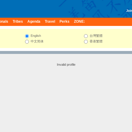
Join
onals
Tribes
Agenda
Travel
Perks
ZONE:
English
台灣繁體
中文简体
香港繁體
Invalid profile