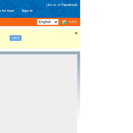
Like us on
Facebook
 for free!
Sign In
4,691
SAVE