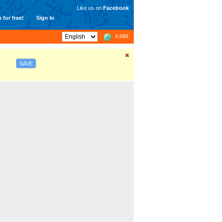
Like us on
Facebook
 for free!
Sign In
4,686
SAVE