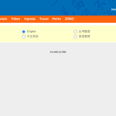
Join
onals
Tribes
Agenda
Travel
Perks
ZONE:
English
台灣繁體
中文简体
香港繁體
Invalid profile