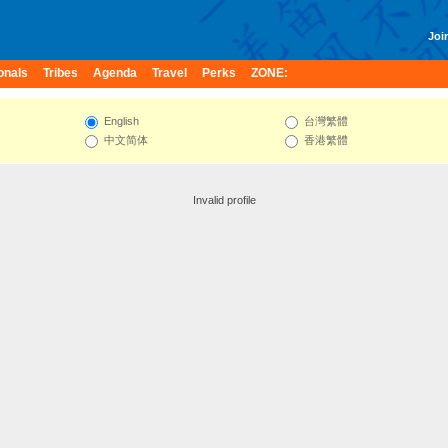
Join
onals
Tribes
Agenda
Travel
Perks
ZONE:
English
台灣繁體
中文简体
香港繁體
Invalid profile