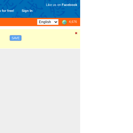
Like us on
Facebook
 for free!
Sign In
4,676
SAVE