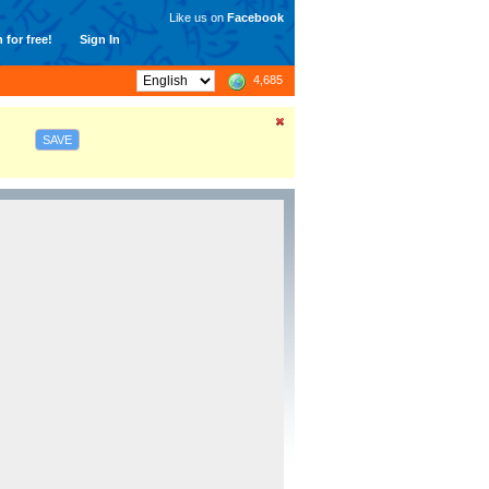
Like us on
Facebook
 for free!
Sign In
4,685
SAVE