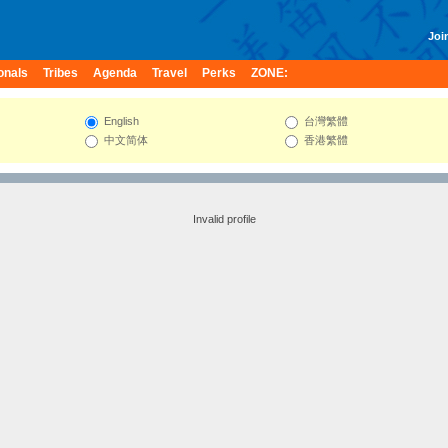
Join
onals
Tribes
Agenda
Travel
Perks
ZONE:
English
台灣繁體
中文简体
香港繁體
Invalid profile