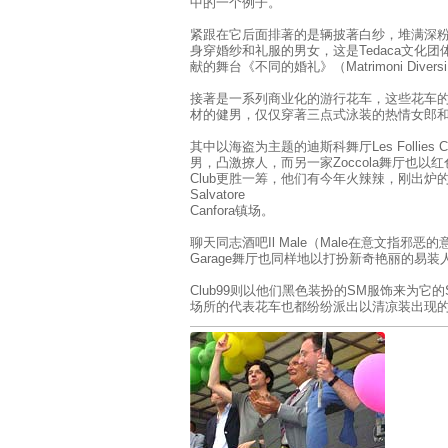
中的一个例子。
紧跟在它后面排著的是辆披著白纱，堆满深
身穿婚纱和礼服的男女，这是Tedaca文化
献的舞台《不同的婚礼》（Matrimoni Divers
接著是一系列商业化的游行花车，这些花车
材的健男，仅仅穿著三点式泳装的热情女郎
其中以海盗为主题的迪斯科舞厅Les Follie
男，凸激撩人，而另一家Zoccola舞厅也以红色泳
Club更胜一筹，他们有今年火辣辣，刚出炉的Mr 
Salvatore
Canfora镇场。
聊天同志酒吧Il Male（Male在意文指邪
Garage舞厅也同样地以打扮新奇艳丽的易装
Club99则以他们黑色装扮的SM服饰来为它的
场所的代表花车也都纷纷派出以清凉装出现