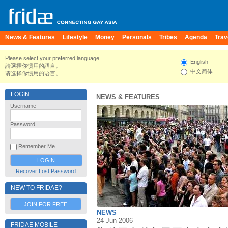
News & Features
Lifestyle
Money
Personals
Tribes
Agenda
Trav
Please select your preferred language.
English
請選擇你慣用的語言。
中文简体
请选择你惯用的语言。
LOGIN
NEWS & FEATURES
Username
Password
Remember Me
Recover Lost Password
NEW TO FRIDAE?
JOIN FOR FREE
NEWS
24 Jun 2006
FRIDAE MOBILE