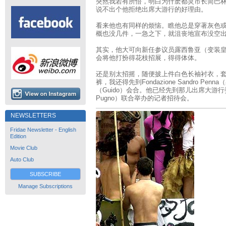
突然我若有所悟，明白为什麽都灵市长简巴林罗（
说不出个他拒绝出席大游行的好理由。
看来他也有同样的烦恼。瞧他总是穿著灰色
概也没几件，一急之下，就沮丧地宣布没空
其实，他大可向新任参议员露西鲁亚（变装皇后Vla
会将他打扮得花枝招展，得得体体。
还是别太招摇，随便披上件白色长袖衬衣，套上
裤，我还得先到Fondazione Sandro P
（Guido）会合。他已经先到那儿出席大游行委
Pugno）联合举办的记者招待会。
NEWSLETTERS
Fridae Newsletter - English
Edition
Movie Club
Auto Club
SUBSCRIBE
Manage Subscriptions