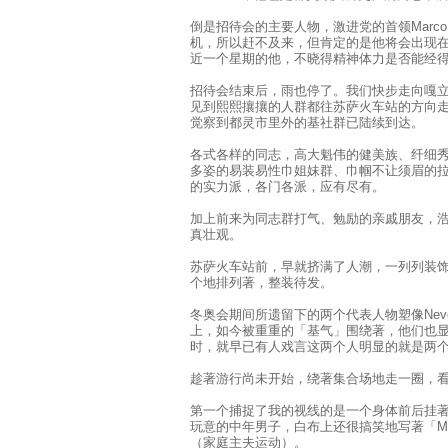
倒是招待会的主要人物，激进党的首领Marco 
机，所以赶不及来，但肯定的是他将会出现
近一个星期的他，不晓得精神体力是否能经
招待会结束后，雨也停了。我们快步走向嘎
见到熙熙攘攘的人群都往苏萨火车站的方向
觉察到都灵市里外的基社群已陆续到达。
各式各样的同志，高大魁伟的健美族、纤细
多姿的易装易性巾姐妹群、巾帼不让须眉的
的实力派，各门各派，应有尽有。
加上前来为同志群打气、勉励的亲戚朋友，
真壮观。
苏萨火车站前，早就挤满了人潮，一列列装
个地排列著，整装待发。
冬奥会期间所遗留下的两个代表人物塑像Neve
上，如今被重重的「基气」围绕著，他们也
时，就早已有人戏言这两个人明显的就是两
趁著游行尚未开始，绕著集合场地走一圈，
第一个捕捉了我的视线的是一个身体前后挂著
玩意的中年男子，白布上还很搞笑地写著「Movimento 
（家庭主夫运动）。