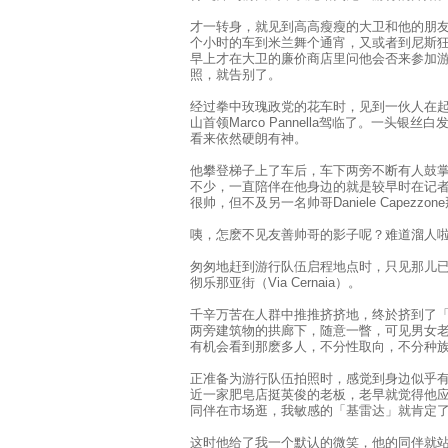
才一转身，就见到高高瘦瘦的大卫和他的朋
个小时的车到米兰舞个通宵，又或者到尼斯
早上才在大卫的廉价商店里问他会否来参加
照，就告别了。
经过拳中玫瑰政党的花车时，见到一伙人在
山首领Marco Pannella驾临了。一头
看来依然硬朗有神。
他攀登梯子上了车后，车下两旁不断有人鼓
不少，一直陪伴在他身边的就是较早时在记者招待会
很帅，但不及另一名帅哥Daniele Capezzo
咦，怎麽不见友善帅哥的影子呢？难道溜人
匆匆地赶到游行队伍启程地点时，只见那儿
彻乐那亚街（Via Cernaia）。
千辛万苦在人群中推推挤挤地，终於挤到了
两旁建筑物的拱廊下，随意一瞥，可见男女
有机会看到那麽多人，不分性取向，不分种
正准备为游行队伍拍照时，感觉到身边似乎
近一家肥皂店挺英俊的老板，老早就觉得他
同伴在市场逛，我敏感的「基雷达」就肯定
这时他给了我一个默认的微笑，他的同伴就