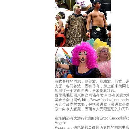
各式各样的同志，健美族、脂粉族、熊族、
力派，各门各派，应有尽有，加上前来为同
地同往一个方向走去，景象倒真壮观。
冒著毛毛细雨来到这间储存著许 多有关意大
基金协会（网站 http://www.fondaziones
著几位政党的党要，包括激进党（激进党是
取一向令人置疑，因而令人无限遐思的帅哥Daniele 
在场的还有大游行的组织者Enzo Cucco和意
Angelo
Pezzana，他也是都灵颇具历史性的同志书店卢