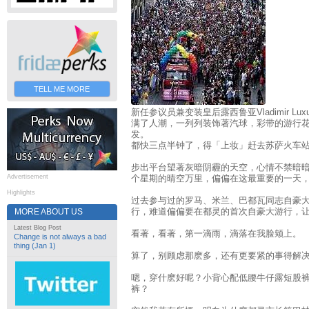
TELL ME MORE
新任参议员兼变装皇后露西鲁亚Vladimir L
满了人潮，一列列装饰著汽球，彩带的游行
发。
都快三点半钟了，得「上妆」赶去苏萨火车
步出平台望著灰暗阴霾的天空，心情不禁暗
Advertisement
个星期的晴空万里，偏偏在这最重要的一天
Highlights
过去参与过的罗马、米兰、巴都瓦同志自豪
行，难道偏偏要在都灵的首次自豪大游行，
MORE ABOUT US
Latest Blog Post
看著，看著，第一滴雨，滴落在我脸颊上。
Change is not always a bad
thing (Jan 1)
算了，别顾虑那麽多，还有更要紧的事得解
嗯，穿什麽好呢？小背心配低腰牛仔露短股
裤？