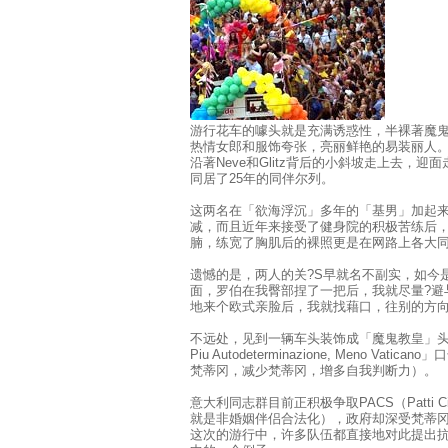
游行花车的噱头就是充满诱惑性，半裸著魔
热情女郎和服饰夸张，亮丽鲜艳的易装丽人
沿著Neve和Glitz背后的小斜坡走上去，
同居了25年的同伴尔列。
这两名在「欲海浮沉」多年的「基男」加起
减，而且近年来接受了健身院的积极苦练后
腩，练宽了胸肌后的裸照更是在网路上各大
遗憾的是，两人的关?S早就名不副实，如今
面，罗伯在我臀部捏了一把后，我就尽量?避
地来个欧式亲脸后，我就找藉口，往别的方
不远处，见到一辆车头装饰成「魔鬼教皇」头像
Piu Autodeterminazione, Meno Vat
梵蒂冈，减少梵蒂冈，增多自我判断力）。
意大利同志群目前正积极争取PACS（Patti Civil
就是非婚姻伴侣合法化），政府却深受梵蒂
这次的游行中，许多队伍都直接地对此提出