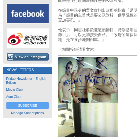
此舉是在打壓關於同性戀的公眾輿論。
在節目中現身的曹文傑指出政府的指責「是
為「節目的主旨就是要公眾對於一個爭議性
更加容忍。」
他表示，同志社群歡迎這類節目，特別是那
節目后，可以更加接受自己。「政府的這個
題，是在逐步地開倒車。」
（相關接鏈請看文末）
NEWSLETTERS
Fridae Newsletter - English
Edition
Movie Club
Auto Club
SUBSCRIBE
Manage Subscriptions