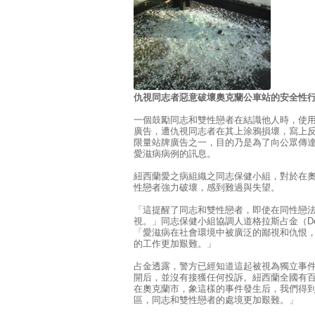
仇視同志者惡意破壞奧克蘭公車站的安全性
一個鼓勵同志和雙性戀者在結識他人時，使
廣告，遭仇視同志者在其上涂鴉損壞，寫上
限量站牌廣告之一，目的乃是為了向公眾傳
愛滋病病例的訊息。
紐西蘭愛之病組織之同志保健小組，對於在
性戀者強力破壞，感到難過與失望。
「這提醒了同志和雙性戀者，即使在同性戀
視。」同志保健小組協調人道格拉斯占金（Doug
「愛滋病在社會環境中被廣泛的鄙視和仇恨
的工作更加艱難。」
占金透露，警方已經知道這起被視為獨立事件
開后，並沒有接獲任何投訴。紐西蘭全國有
在奧克蘭市，象這樣的事件發生后，我們得
區，同志和雙性戀者的處境更加艱難。」