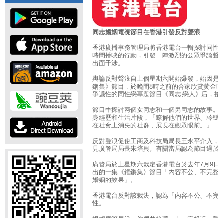
同志婚姻電視節目在香港引發反對聲浪
香港廣播事務管理局將香港電台一輯探討同
時間播映的行動，引發一陣激烈的公眾爭論
出面干涉。
輿論反對聲浪自上個星期六開始爆發，始因是
鏘集》節目，於晚間8時之前的合家欣賞黃金
爭議性的同性戀專題節目《同志‧戀人》后，
節目中探討兩個女同志和一個男同志的故事
身經歷和生活片段，「瞭解他們的世界、聆
在社會上消失的社群，展現在觀眾眼前。」
反對聲浪促使工商及科技局局長王永平介入
見廣管局局長朱培興。有關當局認為節目過
廣管局於上星期六裁定香港電台於去年7月9
出的一集《鏗鏘集》節目「內容不公、不完
婚姻的效果」。
香港電台反對該裁決，認為「內容不公、不
性。