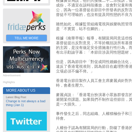
根據廣管局說，他們共接獲二十二宗投訴，
成份，不適宜在該時段播放，並會對兒童和
公，因為一位基督徒在節目中所發表的反對
督徒不可理喻的，也沒有提及同性戀的不良
雖然如此，根據監管組織電視與娛樂執照管
是「不實質，站不住腳的」。
根據《南華早報》報導，有關當局同意這些
TELL ME MORE
基督徒提出反對意見，不等於概括說所有基
的主因，是沒有做足安全措施進行性行為，
有出示勸諭字幕：「本節目涉及同性戀題材
但是，因為節目中「對促成同性婚姻合法化
違反了香港電視准則，因為節目在處理對香
立場必須不偏不倚。」
Advertisement
香港電台節目製作人員工會主席麥麗貞針對
Highlights
時，會產生壓力。
MORE ABOUT US
麥麗貞說：「香港電台扮演著小眾族群發言
Latest Blog Post
避開某些課題。如果我們不制作這些節目，
Change is not always a bad
是一大損失。」
thing (Jan 1)
事件發生之后，同志組織、人權積極份子和
待會。
人權份子認為有關當局的行動，防礙了香港