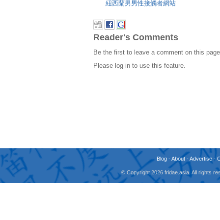
紐西蘭男男性接觸者網站
Reader's Comments
Be the first to leave a comment on this page
Please log in to use this feature.
Blog
-
About
-
Advertise
-
© Copyright 2026 fridae.asia. All rights 