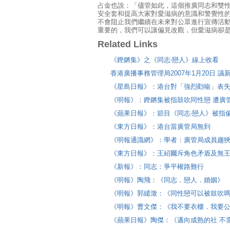
占金也說：「儘管如此，這個推廣同志和雙
安全套和提高大家對愛滋病的意識和警覺性
不會阻止我們繼續在未來對公眾進行宣傳活
重要的，我們可以讓偏見改觀，但愛滋病卻
Related Links
《鏗鏘集》之《同志‧戀人》線上收看
香港廣播事務管理局2007年1月20日 議
《星島日報》：港台對「強烈勸喻」表失
《明報》：鏗鏘集被指鼓吹同性戀 遭廣
《蘋果日報》：節目《同志‧戀人》被指
《東方日報》：港台當廣管局無到
《明報通識網》：學者：廣管局成員趨
《東方日報》：王紹爾斥角色矛盾及無
《新報》：同志：爭平權路難行
《明報》陶飛：《同志．戀人．婚姻》
《明報》郭繾澂：《同性戀可以被鼓吹
《明報》曹文傑：《我不要衣櫃．我要
《蘋果日報》陶傑：《邁向成熟的社 不