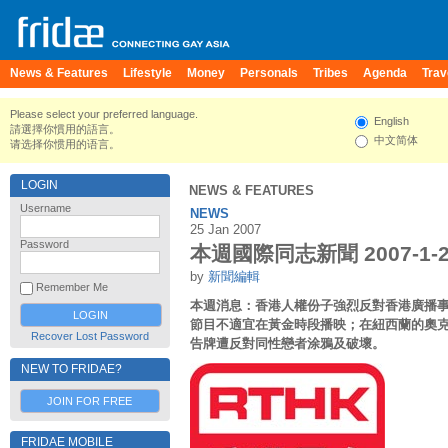
News & Features
Lifestyle
Money
Personals
Tribes
Agenda
Trav
Please select your preferred language.
English
請選擇你慣用的語言。
中文简体
请选择你惯用的语言。
LOGIN
NEWS & FEATURES
Username
NEWS
25 Jan 2007
Password
本週國際同志新聞 2007-1-2
by
新聞編輯
Remember Me
本週消息：香港人權份子強烈反對香港廣播
節目不適宜在黃金時段播映；在紐西蘭的奧
Recover Lost Password
告牌遭反對同性戀者涂鴉及破壞。
NEW TO FRIDAE?
JOIN FOR FREE
FRIDAE MOBILE