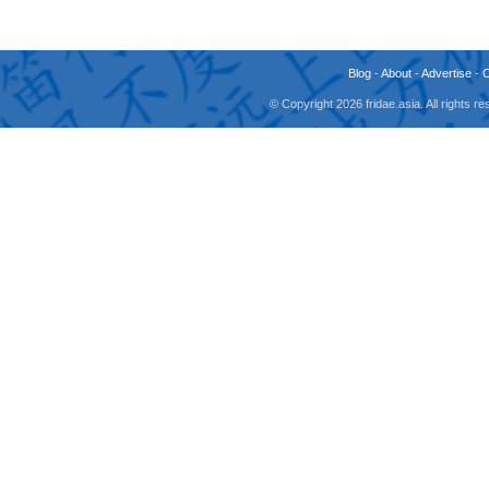
Blog
-
About
-
Advertise
-
© Copyright 2026 fridae.asia. All rights 