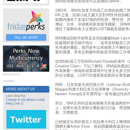
傾向歧視條文的添加可以追溯自1984年。
1991年，IBM在加拿大的員工自發的組織了
6年之後，這個小組又擴大至對同性伴侶的權
範圍內擁有了多達47個的同性戀、雙性戀、
澳紐、日本、菲律賓和新加坡等國家。1999
增設了能夠向各大企業的LGBT總裁直接販售
TELL ME MORE
IBM澳紐區軟件銷售及支持副總裁Mark Latch
給媒體的發言稿中指出：「追求並鼓勵員工
先考慮的重點，我們多年以來都努力不懈的試
重和禮遇、享有足夠權利和創意空間的工作
從IBM的員工守則和Richard Florida的著作《創
Creative Class）可以了解到，IBM認為應
作為衡量一個地區就業環境中社會文化多元性
Advertisement
的合法權益、LGBTI市場發展規劃與企業形
Highlights
同時，日本雷曼兄弟控股公司（Lehman Brothers 
MORE ABOUT US
Majajas和澳大利亞多元化理事會（Diversity Co
Nareen Young也非常贊同這一富有建設性
Latest Blog Post
Change is not always a bad
所以，IBM主持的這個為期兩天的會議將把中
thing (Jan 1)
上，並將分為五個部分重點進行討論：勞資
易、文體教育。
已經確定出席的發言人包括澳大利亞人權律師Eliz
聞網主播Anton Enus、前紐西蘭國會議員Geo