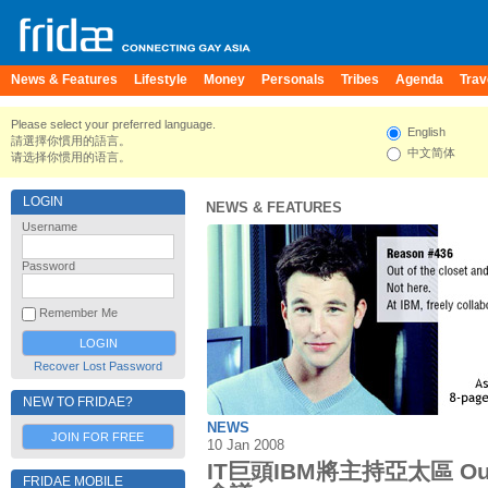
News & Features
Lifestyle
Money
Personals
Tribes
Agenda
Trav
Please select your preferred language.
English
請選擇你慣用的語言。
中文简体
请选择你惯用的语言。
LOGIN
NEWS & FEATURES
Username
Password
Remember Me
Recover Lost Password
NEW TO FRIDAE?
NEWS
JOIN FOR FREE
10 Jan 2008
IT巨頭IBM將主持亞太區 Out
FRIDAE MOBILE