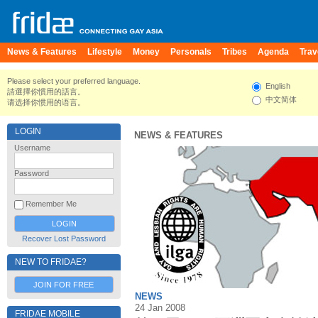
News & Features
Lifestyle
Money
Personals
Tribes
Agenda
Trav
Please select your preferred language.
English
請選擇你慣用的語言。
中文简体
请选择你惯用的语言。
LOGIN
NEWS & FEATURES
Username
Password
Remember Me
Recover Lost Password
NEW TO FRIDAE?
JOIN FOR FREE
NEWS
24 Jan 2008
FRIDAE MOBILE