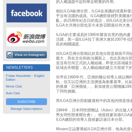
的人權議題中起到舉足輕重的作用。
相比ILGA歐洲分部，ILGA在美國的境遇和
乎沒有活躍的成員。ILGA總部曾經對美國進
亂」的25周年紀念日的造訪，但ILGA北美
ILGA大洋洲分部也至今未曾召開過任何大會
ILGA的主要成員於1995年聚首在里約熱內
活躍，第一屆ILGA拉丁美洲大會於2007
區的相關議題。
但ILGA亞洲分部相比於其他分部是相當不
龐大，而在文化和政治層面上，也比其他分
並沒有任何正式的人權組織，即使次區域級
NEWSLETTERS
區域合作聯盟，在人權組織的建立方面留下
Fridae Newsletter - English
但早在1990年代，亞洲的幾位領導人就以
Edition
軌，但又以亞洲的主流價值為衡量基準。比
的推廣「亞洲價值」。新加坡曾公開嘲諷19
Movie Club
了同性婚姻。
Auto Club
而ILGA亞洲分部創建過程中的其他內情是很
SUBSCRIBE
Manage Subscriptions
1984年，日本同性戀雜誌《Adon》的出版人Mina
男女同性戀者聯合會）。他曾經參加過ILG
ILGA總部的領導人曾經參訪過日本分部。
Minami立誌要籌組ILGA亞洲分部，他為此