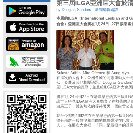
第三屆ILGA亞洲區大會於
by
Douglas Sanders；新聞編輯編譯
本屆的ILGA（International Lesbian an
合會）亞洲區大會將在1月24日─27日假泰
Sulastri Ariffin, Mira Ofreneo 和 Aung Myo
在這次的大會上，亞洲各國的同志運動人士
狀、發展及其他相關議題。Douglas Sand
屆ILGA大會的經歷，並且給ILGA亞洲大
將在1月24日到27日在清邁舉行的第三屆IL
讓世人得見ILGA歐洲大會拋棄了在熱帶的
白馬王子，孤苦無依的等待著另一個白雪公
我至今都對1992年在巴黎舉行的第一屆IL
得有那麽一股愉悅和自由的氣氛彌漫在巴黎
人」。在那次大會裡，「同」是最根本的基