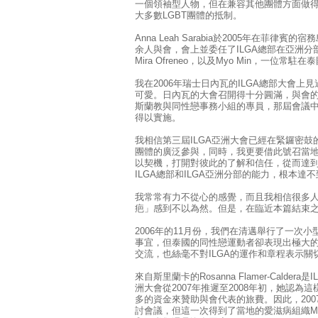
一個領袖型人物，但在兼容其他團體方面做
大多數LGBT團體的抵制。
Anna Leah Sarabia於2005年在菲律賓
余人與會，會上並委任了ILGA總部在亞洲分
Mira Ofreneo，以及Myo Min，一位
我在2006年瑞士日內瓦的ILGA總部大會上見
可愛。日內瓦的大會召開得十分圓滿，與會
斯蘭教與同性戀事務小組的專員，那屆會議
得以實施。
我相信第三屆ILGA亞洲大會已經在緊鑼密鼓
團體的廣泛參與，同時，我更要借此號召當地
以契機，打開對彼此的了解和信任，從而達
ILGA總部和ILGA亞洲分部的能力，根本達
我常常有力不從心的感覺，而且我相信很多人
疤」感到不以為然。但是，在臨近本篇結束
2006年的11月份，我們在清邁舉行了一次小
事宜，但泰國的同性戀運動者卻表現出極大
交流，也絲毫不對ILGA的運作和章程表示
來自斯里蘭卡的Rosanna Flamer-Calde
洲大會從2007年推遲至2008年初，她認
多的資金來贊助與會代表的旅費。因此，200
討會議，但這一次得到了當地的愛滋病組織M-