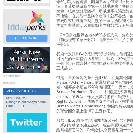
雖然那次大會總體上圓滿閉幕，但我卻不得
疵：會址更動讓我在第一天幾乎繞遍了整個
大會一結束就分崩離析，所以讓事先議定好
不掩瑜，在其他一些與會者眼中並不盡然，他
有史以來組織得最為混亂的一屆，所以我將
的支持與愛戴，大會組織者本身如果沒有務
ILGA目前在世界各地有600多個成員，分布
TELL ME MORE
目前已經有了歐洲分部、北美洲分部、拉丁
洲分部。
我第一次跟ILGA的領導班子接觸時，他們還
日內瓦的一次聯合國會議上，我為ILGA做了發
一個小組正式參與了在維也納召開的聯合國人
正式起步。
Advertisement
但是，主要發聲的並不是ILGA，而是其他團體
Fisher（John Fisher目前常駐在日內瓦擔任Ar
Highlights
者）領導的小組在1993年積極運作，另外，還有國際
MORE ABOUT US
Service for Human Rights）和國際法學家委員會（
Jurists）的幾位工作人員當時也在不斷努力。
Latest Blog Post
Rights Watch）、國際男女同性戀者人權委員會（Inte
Change is not always a bad
thing (Jan 1)
Human Rights Commission）和國際特赦組織（
的聯合國會議上發揮了主要作用。
那麽，ILGA在不同地域的情況又有什麽不同
一系列資助之下建立起來，現在有受聘雇員和出
維爾紐斯召開的ILGA歐洲大會已經是第十一