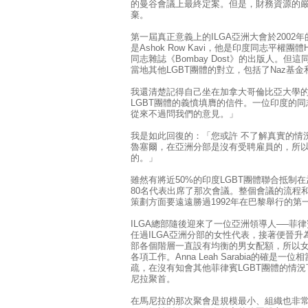
的曼谷會議上最終定案。但是，財務資源的嚴
棄。
第一屆真正意義上的ILGA亞洲大會於200
是Ashok Row Kavi，他是印度同志平權團體H
同志雜誌《Bombay Dost》的出版人。但
當地其他LGBT團體的對立，包括了Naz基金和Sh
我還清楚記得自己坐在加拿大哥倫比亞大學
LGBT團體的義憤填膺的信件。一位印度的同
從來不過問我們的意見。」
我是如此回復的：「您或許 不了解真實的情況
魯塞爾，在亞洲分部是沒有受聘雇員的，所
的。」
雖然有將近50%的印度LGBT團體聯合抵制在
80名代表出席了那次會議。整個會議的流程
策劃方面要遠遠勝過1992年在巴黎舉行的第一
ILGA總部隨後迎來了一位亞洲領導人──菲律賓的A
任過ILGA亞洲分部的女性代表，接著便晉升為
部各個階層一直設有均衡的男女配額，所以女
各項工作。Anna Leah Sarabia的確
疏，在沒有知會其他菲律賓LGBT團體的情況
尼拉聚首。
在馬尼拉的那次聚會是規模最小、組織也非常混亂的一