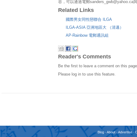
谷，可以通過電郵sanders_gwb@yahoo.
Related Links
國際男女同性戀聯合 ILGA
ILGA-ASIA 亞洲地區大 （清邁）
AP-Rainbow 電郵通訊組
Reader's Comments
Be the first to leave a comment on this page
Please log in to use this feature.
Blog
-
About
-
Advertise
-