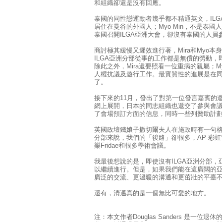
和組織卻還是沒有回應。
泰國的同性戀運動者幾乎都不精通英文，IL
居住在曼谷的外國人；Myo Min，不是泰國人
泰國召開ILGA亞洲大會，卻沒有泰國的人
商討極其緩慢又遲效進行著，Mira和Myo
ILGA亞洲分部從事的工作都是無償的勞動
除此之外，Mira還要照看一位重病的親屬；
人權抗議及遊行工作。最實質性的進展是在同
了。
接下來的11月，發出了對第一位發言嘉賓的
網上展開，日本的同志組織也遞交了參與會議的
了會場預訂方面的信息，同時一些列贊助計
英國政壇鐵娘子撒切爾夫人在施政時有一句格言
分部來說，我們的「後路」卻很多，AP-彩虹
樂Fridae和很多學術會議。
我最後想說的是，即使沒有ILGA亞洲分部
以繼續進行。但是，如果我們能在這廣闊的
廣泛的交流、更溫暖的溝通和更茁壯的平臺
還有，清邁真的是一個無比可愛的地方。
注：本文作者Douglas Sanders 是一