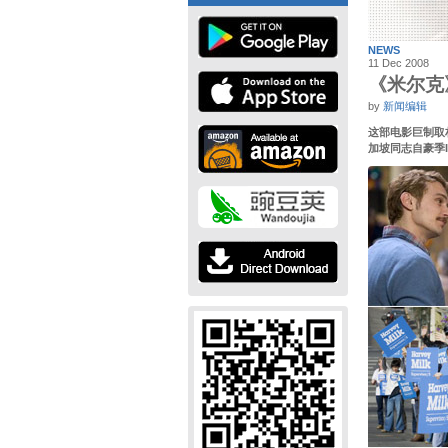
NEWS
11 Dec 2008
《米尔克
by
新闻编辑
这部电影巨制取
加坡同志自豪季Ind