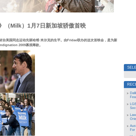
》（Milk）1月7日新加坡骄傲首映
材自美国同志运动先驱哈维·米尔克的生平。由Fridae联办的这次首映会，是为新
ignation 2009募捐筹款。
SELE
REC
Dal
Fea
LGB
Soc
Law
Orie
Aust
For