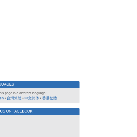
GUAGES
his page in a different language:
sh
•
台灣繁體
•
中文简体
•
香港繁體
 US ON FACEBOOK