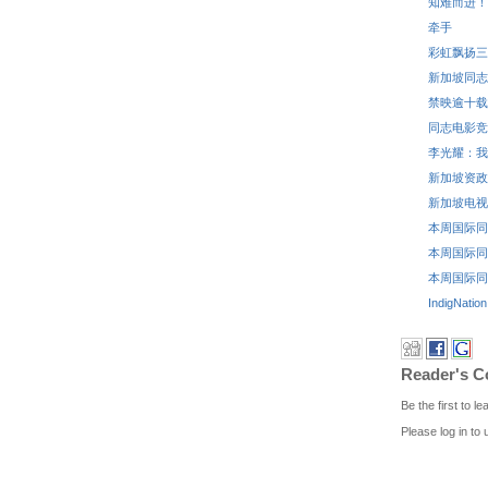
知难而进！
牵手
彩虹飘扬三
新加坡同志
禁映逾十载
同志电影竞
李光耀：我
新加坡资政
新加坡电视
本周国际同志新
本周国际同志新
本周国际同志
IndigN
Reader's 
Be the first to 
Please log in to 