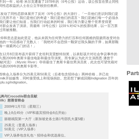
不到一年，哈维·米尔克遭逢了1978年的《6号公投》运动，该公投旨在禁止同性
同性恋权益的人士在公立学校担任教师。
即发动了同性恋群体展开了反对《6号公投》的大游行，「一旦他们意识到我们是
们无所不在丶我们是他们的奇迹丶我们是他们的谎言丶我们是她们每一个必须永
我们要让他们知道，当我们行动起来的时候，我们有力量让整个世界变得更
对群众发表了演讲。而最终《6号公投》以59％对42％的投票结果，以一百万票
过而被推翻。
信仰和意志是如此坚定，他从未因为任何势力的打压和任何困难的阻挠而改变对自
他的一句话感动了无数人：「我绝对不会恐惧一颗穿过我头脑的子弹，如果那颗
每一扇紧闭心门的话！」
在12月8日宣布该片获得了史坦利克雷默特别奖，以表彰该片对社会争议事件的
入围2009年奥斯卡最佳电影和最佳导演奖。而专家认为此片主演西恩·潘曾于
神秘河流》（Mystic River）夺得最佳了奥斯卡最佳男演员奖，此次也可望凭藉对
问鼎2009年的奥斯卡影帝。
Part
首映会入场券分为25美元和50美元（后者包含招待会）两种价格，并已在
.asia/milk开始贩售，同时接受线上和现场捐款。您若想了解或回顾Indignation 历年的
.sg/indignation。
机构与Crocodile联合呈献
ilk）慈善首映会
2009年1月7日（星期三）
晚上8点45分（VIP和嘉宾招待会8点开始）
丽都戏院第一大厅（新加坡史各士路1号邵氏大厦5楼）
25美元（普通入场券）
50美元（VIP入场券）
VIP入场券包含礼包丶招待会和优选座位。