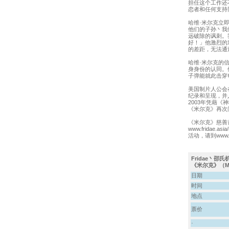
担任这个工作还
恋者和任何支持
哈维·米尔克立
他们的子孙丶我
远破除的讽刺。
好！」他激烈的
的差距，无法通
哈维·米尔克的
身身份的认同。
子弹能就此击穿
美国制片人公会
纪录和呈现，并
2003年凭藉《
《米尔克》再次
《米尔克》慈善
www.fridae
活动，请到www.plu
Fridae丶邵氏
《米尔克》（M
日期
时间
地点
票价
·