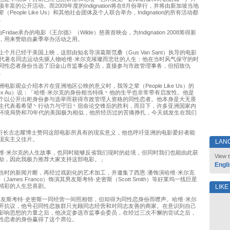
丰富的公开活动。而2009年度的Indignation将在8月份举行，并将由新加坡当地
People Like Us）和其他社会团体及个人联合举办，Indignation的所有活动都
。
ridae承办的电影《王尔德》（Wilde）慈善首映会，为Indignation 2008筹得新
，用来赞助自豪季举办活动之用。
个月已经于美国上映，这部由知名导演葛斯范桑（Gus Van Sant）执导的电影
年代著名同志运动先驱人物哈维·米尔克璀璨而悲壮的人生：他在当时风气保守的时
同性恋者身份当选了旧金山市监事会委员，直接参与市政管理事务，但招致仇
。
电影观众介绍本片在亚洲地区公映的意义时，我等之辈（People Like Us）的
ex Au）说：「哈维·米尔克的身份相当特殊丶他的生平也非常带有启发性。他是
个以公开出柜身份参与选举而获得市政管理人资格的同性恋者。他本身是大无畏
生代表着希望丶行动力与守旧丶宿命论交锋后的胜利，而目下，许多亚洲国家内
环境局势和70年代的美国极为相似，他所经历过的苦痛挣扎，今天就发生在我们
首席执行长古志耀博士赞同这部电影所具有的现实意义，他也呼吁亚洲的电影爱好者能
现实主义佳片。
LAN
维·米尔克的人生故事，也同时能够反省我们现时的处境，但同时我们也能由此获
View t
励，因此我极力推荐大家支持这部电影。」
Engli
当时的新闻片断，再经过戏剧化的艺术加工，并邀集了西恩·潘饰演哈维·米尔克
James Franco）饰演其男友斯考特·史密斯（Scott Smith）等好莱坞一线巨星
精彩的人生悲喜剧。
LIKE
男友斯考特·史密斯一同经营一间照相馆，但却得为同性恋身份而噤声。哈维·米尔
开抗议，他号召同性恋族群只光顾同志经营和对同志友善的商家。在意识到自己
影响思想的力量之后，他决定参选市监事会委员，在经过三次不懈的尝试之后，
性恋者的身份赢得了这个席位。