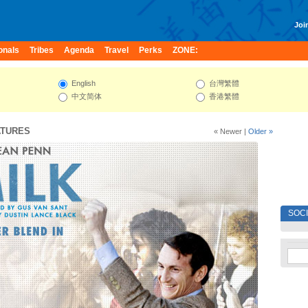
Join
onals
Tribes
Agenda
Travel
Perks
ZONE:
English
台灣繁體
中文简体
香港繁體
ATURES
« Newer
|
Older »
SOC