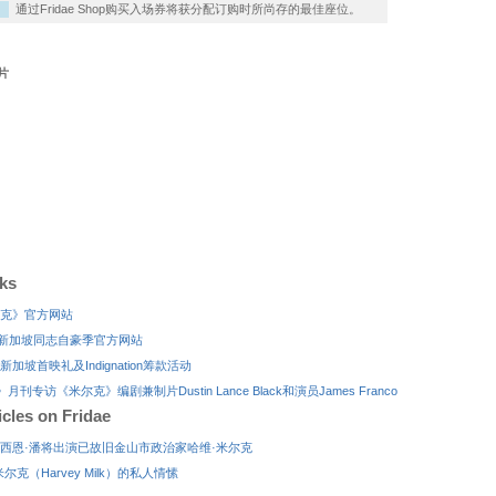
通过Fridae Shop购买入场券将获分配订购时所尚存的最佳座位。
片
nks
克》官方网站
ation新加坡同志自豪季官方网站
加坡首映礼及Indignation筹款活动
月刊专访《米尔克》编剧兼制片Dustin Lance Black和演员James Franco
icles on Fridae
西恩·潘将出演已故旧金山市政治家哈维·米尔克
尔克（Harvey Milk）的私人情愫