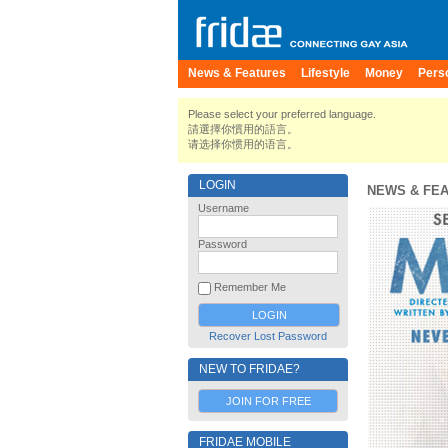
News & Features
Lifestyle
Money
Pers
Please select your preferred language.
請選擇你慣用的語言。
请选择你惯用的语言。
LOGIN
NEWS & FE
Username
Password
Remember Me
Recover Lost Password
NEW TO FRIDAE?
JOIN FOR FREE
FRIDAE MOBILE