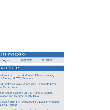
CT NEWS EDITION
English
-
简体中文
-
繁體中文
ENT ARTICLES
lin Oaks Set To Lead Mormon Church, Raising
rs Among LGBTQ Members
TQ Activists Join Nepal’s Gen Z Protests Over
ial Media Bans
suit Seeks Release Of U.S. Census Sexual
ntation And Gender Identity Data
ralian Horror Film Digitally Alters Lesbian Wedding
 China Release