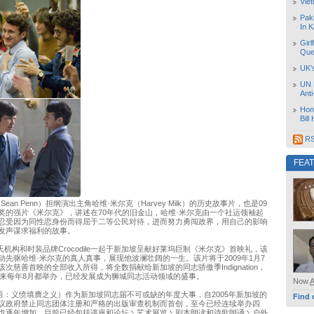
Vie
Pak
In K
Girl
Que
UK’
UN 
Ant
Hon
Bill
RS
FEA
ean Penn）担纲演出主角哈维·米尔克（Harvey Milk）的历史故事片，也是09
奖的强片《米尔克》，讲述在70年代的旧金山，哈维·米尔克由一个社运领袖起
忍受因为同性恋身份而得屈于二等公民对待，进而努力勇闯政界，用自己的影响
发声谋求福利的故事。
同邵氏机构和时装品牌Crocodile一起于新加坡呈献好莱坞巨制《米尔克》首映礼，该
动先驱哈维·米尔克的真人真事，展现他波澜壮阔的一生。该片将于2009年1月7
次慈善首映的全部收入所得，将全数捐献给新加坡的同志骄傲季Indignation，
5年来每年8月都举办，已经发展成为狮城同志活动领域的盛事。
Now
ion（英语：义愤填膺之义）作为新加坡同志届不可或缺的年度大事，自2005年新加坡的
Find 
议政府禁止同志团体注册和严格的出版审查机制而首创，至今已经连续举办四
也逐年增加，目前已经包括讲座和论坛丶艺术展览丶剧本朗读和诗歌朗诵丶户外