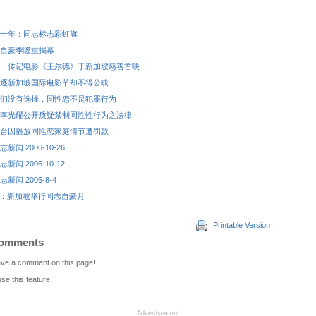
十年：同志标志彩虹旗
自豪季隆重揭幕
，传记电影《王尔德》于新加坡慈善首映
逐新加坡国际电影节却不得公映
们没有选择，同性恋不是犯罪行为
李光耀公开质疑禁制同性性行为之法律
台因播放同性恋家庭情节遭罚款
闻 2006-10-26
闻 2006-10-12
新闻 2005-8-4
ation：新加坡举行同志自豪月
Printable Version
Comments
leave a comment on this page!
use this feature.
Advertisement