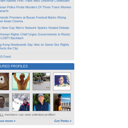
tnam Names First Trans Miss Universe Contestant
istan Police Probe Murders Of Three Trans Women
arachi
friends Premiere at Busan Festival Marks Rising
er Asian Cinema
s New Gay Men’s Network Sparks Heated Debate
Human Rights Chief Urges Governments to Resist
i-LGBTI Backlash
g Kong Newlyweds Say Veto on Same-Sex Rights
 Hurts the City
S Feed:
TURED PROFILES
ALL
members can view unlimited profiles!
out more »
Get Perks »