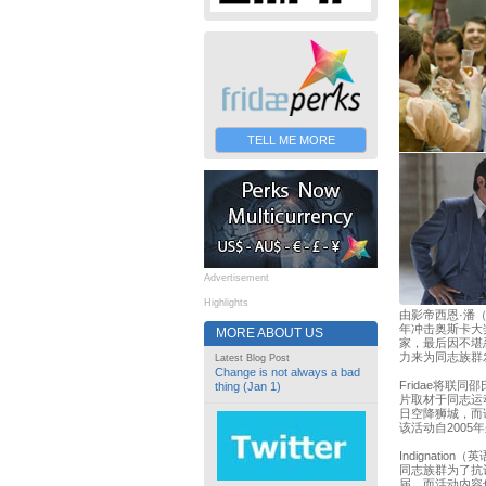
TELL ME MORE
Advertisement
Highlights
由影帝西恩·潘（S
年冲击奥斯卡大
MORE ABOUT US
家，最后因不堪
力来为同志族群
Latest Blog Post
Change is not always a bad
Fridae将联
thing (Jan 1)
片取材于同志运
日空降狮城，而该
该活动自200
Indignat
同志族群为了抗
届，而活动内容