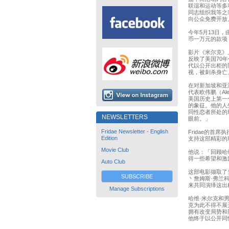
联谊和运动等多项
同志组织我等之辈（
向公众免费开放
今年5月13日，由F
币一万元的款项
影片《米尔克》上
反映了美国70
代以公开出柜的
视，被刺杀身亡
在对新加坡和亚洲
代表欧伟鹏（Al
美国历史上第一
的象征。他的人
同性恋者所处的
NEWSLETTERS
眼前。」
Fridae Newsletter - English
Fridae的
Edition
支持这部精彩的
Movie Club
他说：「回顾哈
得一些希望和激
Auto Club
这部电影撷取了
SUBSCRIBE
丶詹姆斯·弗兰科（
来共同演绎这出
Manage Subscriptions
哈维·米尔克和
克为此不得不展
拥有改变局势和
他终于以公开同