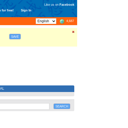
Like us on
Facebook
 for free!
Sign In
4,687
SAVE
IAL