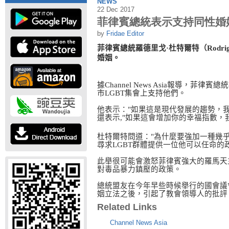
NEWS
22 Dec 2017
菲律賓總統表示支持同性婚
by
Fridae Editor
菲律賓總統羅德里戈·杜特爾特（
Rodri
婚姻。
據
Channel News Asia
報導，菲律賓總統
市
LGBT
集會上支持他們。
他表示："如果這是現代發展的趨勢，
還表示
,
"如果這會增加你的幸福指數，
杜特爾特問道
："為什麼要強加一種幾
尋求
LGBT
群體提供一位他可以任命的
此舉很可能會激怒菲律賓強大的羅馬天
對毒品暴力鎮壓的政策。
總統盟友在今年早些時候舉行的國會議
姻立法之後，引起了教會領導人的批評
Related Links
Channel News Asia