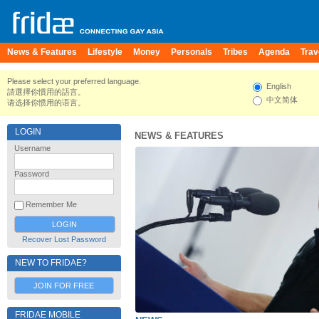
News & Features
Lifestyle
Money
Personals
Tribes
Agenda
Trav
Please select your preferred language.
English
請選擇你慣用的語言。
中文简体
请选择你惯用的语言。
LOGIN
NEWS & FEATURES
Username
Password
Remember Me
Recover Lost Password
NEW TO FRIDAE?
JOIN FOR FREE
FRIDAE MOBILE