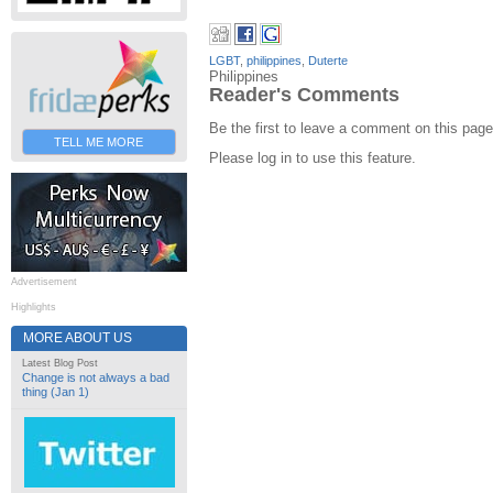
LGBT
,
philippines
,
Duterte
Philippines
Reader's Comments
Be the first to leave a comment on this page
TELL ME MORE
Please log in to use this feature.
Advertisement
Highlights
MORE ABOUT US
Latest Blog Post
Change is not always a bad
thing (Jan 1)