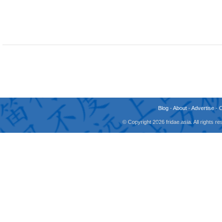
Blog
-
About
-
Advertise
-
© Copyright 2026 fridae.asia. All rights 