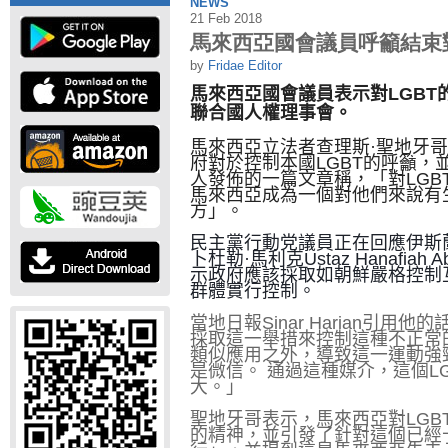
NEWS
21 Feb 2018
馬來西亞國會議員呼籲結束對
by
Fridae Editor
馬來西亞國會議員表示對
LGBT
聯合國人權理事會。
馬來西亞立法者查理斯·聖地牙哥
府對於控制本國
LGBT
的呼籲，
人發佈的一篇文章稱，「對
LGB
馬來西亞成為一個對他們來說有
方」。
民主黨行動党議員正在回應伊斯蘭
卜杜勒·馬利克
Ustaz Hanafiah A
示政府應該採取如朝鮮嚴格控制
群體實行控制。
當地日報
Sinar Harian
引用他的
採取這一舉措來控制這種不正常
類似應用之外，導致這一運動強
是微信。 通過這種媒介，這個
L
大。」
聖地牙哥表示，馬來西亞對
LGB
的精神，並引發了針對這個已經