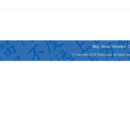
Blog
-
About
-
Advertise
-
© Copyright 2026 fridae.asia. All rights 