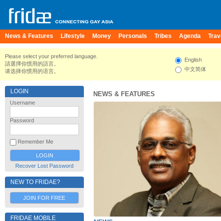
News & Features
Lifestyle
Money
Personals
Tribes
Agenda
Trav
Please select your preferred language.
English
請選擇你慣用的語言。
中文简体
请选择你惯用的语言。
LOGIN
NEWS & FEATURES
Username
Password
Remember Me
Recover Lost Password
NEW TO FRIDAE?
JOIN FOR FREE
FRIDAE MOBILE