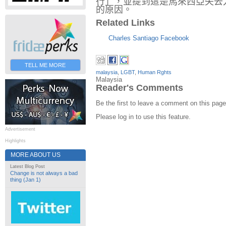
行」，並提到這是馬來西亞失去
的原因。
Related Links
Charles Santiago Facebook
TELL ME MORE
malaysia
,
LGBT
,
Human Rghts
Malaysia
Reader's Comments
Be the first to leave a comment on this page
Please log in to use this feature.
Advertisement
Highlights
MORE ABOUT US
Latest Blog Post
Change is not always a bad
thing (Jan 1)