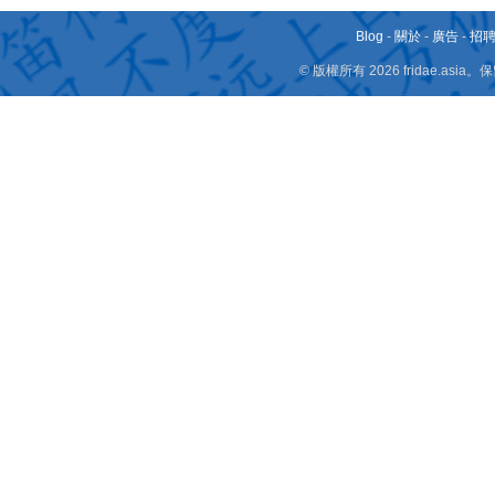
Blog
-
關於
-
廣告
-
招
© 版權所有 2026 fridae.a