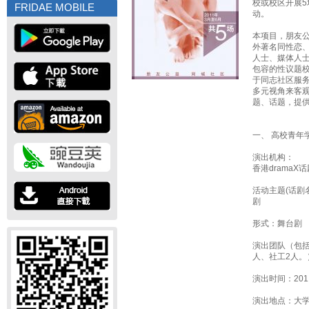
校或校区开展
FRIDAE MOBILE
动。
本项目，朋友
外著名同性恋
人士、媒体人
包容的性议题
于同志社区服
多元视角来客
题、话题，提
一、 高校青年
演出机构：
香港dramaX
活动主题(话剧
剧
形式：舞台剧
演出团队（包括
人、社工2人。
演出时间：2011
演出地点：大