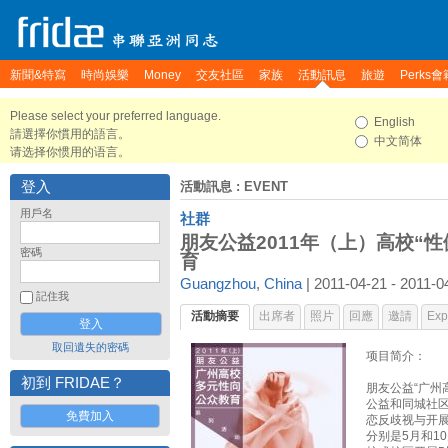
新聞&特寫
時尚娛樂
Money
交友社區
家族
活動訊息
旅遊
Perks會
Please select your preferred language.
English
請選擇你慣用的語言。
中文简体
请选择你惯用的语言。
登入
活動訊息
: EVENT
用戶名
社群
朋友公益2011年（上）高校“
密碼
育
Guangzhou
,
China
| 2011-04-21 - 2011-0
記住我
活動摘要
出席者
照片
回應
邀請
Expo
取回遺失的密碼
项目简介：
初到 FRIDAE？
朋友公益“广州
公益和同城社
免費加入
恋反歧视与开
分别是5月和1