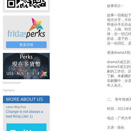
故事简介：
故事一切都起
地方分手，不
即使分手后亦
方、人物、时
律，但一切已
的走，遗下的
这一份回忆，
更多詳情
香港dramaX
dramaX成
dramaX成
劇的工作坊、
了解。本劇團
在劇團中，全
Advertisement
年人為主。
Highlights
MORE ABOUT US
二、 青年情感
Latest Blog Post
时间：2011年
Change is not always a
bad thing (Jan 1)
地点：广州大
主讲：陈杜