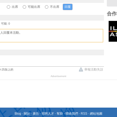
出席
可能出席
不出席
合作
, 可能: 0
有人回覆本活動。
舉報活動失誤
03-25加上的
Advertisement
Blog
-
關於
-
廣告
-
招聘人才
-
幫助
-
聯絡我們
-
RSS
-
網站地圖