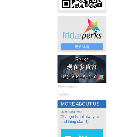
更多詳情
Advertisement
Highlights
MORE ABOUT US
Latest Blog Post
Change is not always a
bad thing (Jan 1)