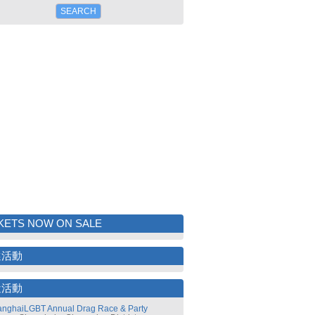
KETS NOW ON SALE
選活動
近活動
nghaiLGBT Annual Drag Race & Party