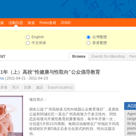
家族
活動訊息
旅遊
Perks會籍
ZONE:
English
台灣繁體
中文简体
香港繁體
ENT
Browse
Events I'm Attending
Pend
11年（上）高校“性健康与性取向”公众倡导教育
na
| 2011-04-21 - 2011-04-23
出席者
照片
回應
邀請
Export (ical/ics)
项目简介：
AG
朋友公益“广州高校多元性向校园公众教育项目”，是朋友
Agend
公益和同城社区一直在广州高校致力于多元性向、同性
range
恋反歧视与开展性教育的重要项目，每半年开展一次，
its b
分别是5月和10月两期。每期活动都将在广州地区不同高
premi
校或校区开展5场左右多元化形式的性别、性向议题活
demon
动。