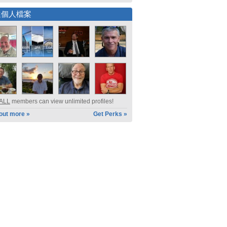
選個人檔案
ALL
members can view unlimited profiles!
 out more »
Get Perks »