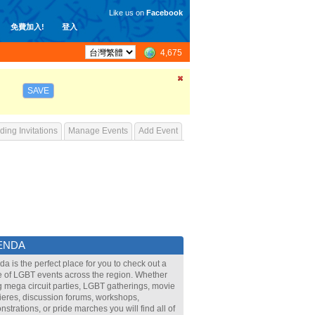
Like us on
Facebook
免費加入!
登入
4,675
SAVE
ing Invitations
Manage Events
Add Event
ENDA
a is the perfect place for you to check out a
 of LGBT events across the region. Whether
ig mega circuit parties, LGBT gatherings, movie
eres, discussion forums, workshops,
strations, or pride marches you will find all of