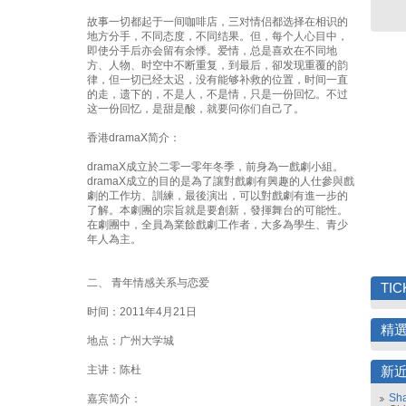
故事一切都起于一间咖啡店，三对情侣都选择在相识的
地方分手，不同态度，不同结果。但，每个人心目中，
即使分手后亦会留有余悸。爱情，总是喜欢在不同地
方、人物、时空中不断重复，到最后，卻发现重覆的韵
律，但一切已经太迟，没有能够补救的位置，时间一直
的走，遗下的，不是人，不是情，只是一份回忆。不过
这一份回忆，是甜是酸，就要问你们自己了。
香港dramaX简介：
dramaX成立於二零一零年冬季，前身為一戲劇小組。
dramaX成立的目的是為了讓對戲劇有興趣的人仕參與戲
劇的工作坊、訓練，最後演出，可以對戲劇有進一步的
了解。本劇團的宗旨就是要創新，發揮舞台的可能性。
在劇團中，全員為業餘戲劇工作者，大多為學生、青少
年人為主。
二、 青年情感关系与恋爱
TIC
时间：2011年4月21日
精
地点：广州大学城
主讲：陈杜
新
Sha
嘉宾简介：