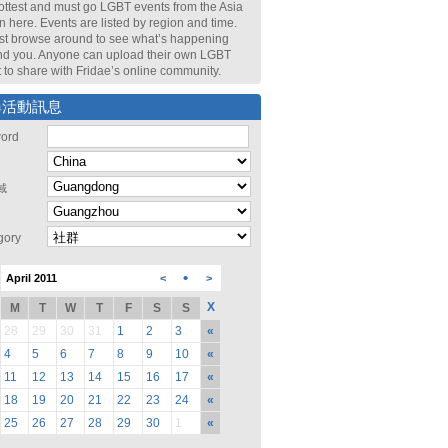
ottest and must go LGBT events from the Asia
n here. Events are listed by region and time.
st browse around to see what’s happening
nd you. Anyone can upload their own LGBT
 to share with Fridae’s online community.
尋活動訊息
ord
域
gory
•
April 2011
<
>
X
M
T
W
T
F
S
S
28
29
30
31
1
2
3
«
4
5
6
7
8
9
10
«
11
12
13
14
15
16
17
«
18
19
20
21
22
23
24
«
25
26
27
28
29
30
1
«