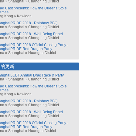
ina
»
Shanghai
»
Changning District
ad Cast presents: How the Queens Stole
Xmas
ng Kong
»
Kowloon
anghaiPRIDE 2018 - Rainbow BBQ
ina
»
Shanghai
»
Changning District
nghaiPRIDE 2018 - Well-Being Panel
ina
»
Shanghai
»
Changning District
nghaiPRIDE 2018 Official Closing Party -
anghaiPRIDE Red Dragon Party
ina
»
Shanghai
»
Huangpu District
近的更新
nghaiLGBT Annual Drag Race & Party
ina
»
Shanghai
»
Changning District
ad Cast presents: How the Queens Stole
Xmas
ng Kong
»
Kowloon
anghaiPRIDE 2018 - Rainbow BBQ
ina
»
Shanghai
»
Changning District
nghaiPRIDE 2018 - Well-Being Panel
ina
»
Shanghai
»
Changning District
nghaiPRIDE 2018 Official Closing Party -
anghaiPRIDE Red Dragon Party
ina
»
Shanghai
»
Huangpu District