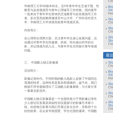
Ch
华南理工大学06级本科生。近5年青年学生艾滋干预、性
Bro
教育与反歧视倡导与青年心理辅导工作经验。国内最早
XX
Ho
一批来自于青年学生群体的艾滋教育与反歧视倡导工作
者。多次受高校教师邀请至中山大学、广州外语外贸大
Sh
学、华南理工大学讲授高校青年情感关系。
Ch
Sha
内容简介：
Ch
Sha
在心理和生理两方面，关注青年学生身心发展问题，活
Sh
动通过对青年学生性健康、疾病、性向做出科学的分
Ch
析，并以情感为切入点，与青年学生共同探讨青年情感
问题。
最
三、 中国酷儿独立影像展
Sha
Ch
活动简介：
Bro
XX
Ho
影像记录时代。不同时期的酷儿电影人反映了中国同志
境遇的转变，这种转变是复杂和艰难的，鉴于此，我们
Sh
根据不同专题梳理出了几场酷儿影像展映，与大家分享
Ch
一幕幕光影流年。
Sha
Ch
中国酷儿独立影像展是一个全国性致力于用影像记录性
Sha
少人群社区发展及鼓励性别议题探讨的影像艺术家小
Sh
组。此前独立影展与我们开展过多次合作，并取得十分
Ch
好的效果。在众多学校团委、学生社团的邀请、中国酷