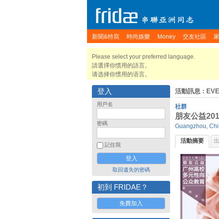
新聞&特寫
時尚娛樂
Money
交友社區
Please select your preferred language.
請選擇你慣用的語言。
请选择你惯用的语言。
登入
活動訊息
: EV
用戶名
社群
朋友公益20
密碼
Guangzhou
,
Chi
活動摘要
記住我
取回遺失的密碼
初到 FRIDAE？
免費加入