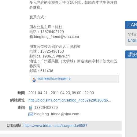
多元包容的高校多元性议题环境，鼓励青年学生关注自
身健康。
联系方式：
LA
朋友公益主席：陈杜
电话：13826402729
View 
箱:bingfeng_friend@sina.com
Engl
朋友公益校园部协调人：张彩虹
电话：13725498153
讚
邮箱cai.198615@live.cn
地址：广州番禺区（大学城）新造镇南亭村下朗大街五
巷四号
邮编：511436
將這個翻譯成台灣繁體中文
時間
2011-04-21 - 2011-04-23, 09:00 - 22:00
網站網址
http://blog.sina.com.cn/s/blog_4cc52e290100q6...
查詢
13826402729
bingfeng_friend@sina.com
活動網址:
https://www.fridae.asia/tc/agenda/6587