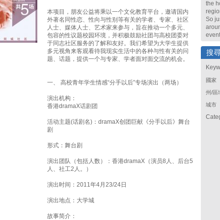
the h
regio
本项目，朋友公益将乘以一个文化教育平台，邀请国内
So ju
外著名同性恋、性向与性别等有关的学者、专家、社区
arou
人士、媒体人士、艺术家来参与，旨在推动一个多元、
event
包容的性议题校园环境，并积极鼓励社团与高校团委对
于同志社区服务的了解和友好。我们希望为大学生提供
多元视角来客观看待我现实生活中的各种与性有关的问
搜
题、话题，提供一个与专家、学者面对面交流的机会。
Keyw
國家
一、 高校青年学生情感“分手以后”专场演出（两场）
州/區
演出机构：
城市
香港dramaX话剧团
Cate
活动主题(话剧名)：dramaX创团巨献《分手以后》舞台
剧
形式：舞台剧
演出团队（包括人数）：香港dramaX（演员8人、后台5
人、社工2人。）
演出时间：2011年4月23/24日
演出地点：大学城
故事简介：