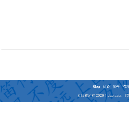
Blog
-
關於
-
廣告
-
招
© 版權所有 2026 fridae.a