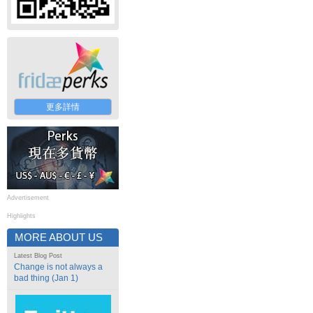
更多詳情
Advertisement
Highlights
MORE ABOUT US
Latest Blog Post
Change is not always a
bad thing (Jan 1)