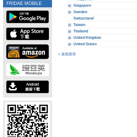
FRIDAE MOBILE
Singapore
Sweden
Switzerland
Taiwan
Thailand
United Kingdom
United States
»
進階搜尋