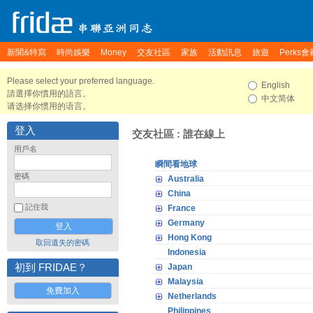
新聞&特寫
時尚娛樂
Money
交友社區
家族
活動訊息
旅遊
Perks會
Please select your preferred language.
English
請選擇你慣用的語言。
中文简体
请选择你惯用的语言。
登入
交友社區 : 誰在線上
用戶名
瞬間看地球
密碼
Australia
China
記住我
France
Germany
Hong Kong
取回遺失的密碼
Indonesia
初到 FRIDAE？
Japan
Malaysia
免費加入
Netherlands
Philippines