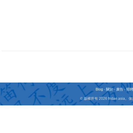
Blog
-
關於
-
廣告
-
招
© 版權所有 2026 fridae.a