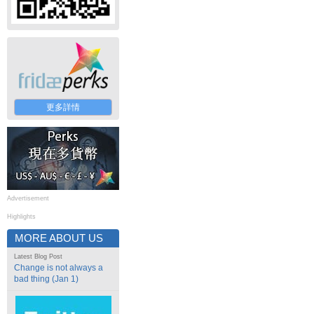
更多詳情
Advertisement
Highlights
MORE ABOUT US
Latest Blog Post
Change is not always a
bad thing (Jan 1)