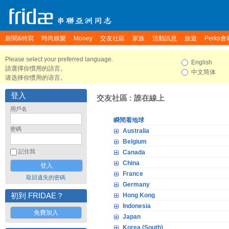
新聞&特寫
時尚娛樂
Money
交友社區
家族
活動訊息
旅遊
Perks會
Please select your preferred language.
English
請選擇你慣用的語言。
中文简体
请选择你惯用的语言。
登入
交友社區 : 誰在線上
用戶名
瞬間看地球
密碼
Australia
Belgium
記住我
Canada
China
France
取回遺失的密碼
Germany
初到 FRIDAE？
Hong Kong
Indonesia
免費加入
Japan
Korea (South)