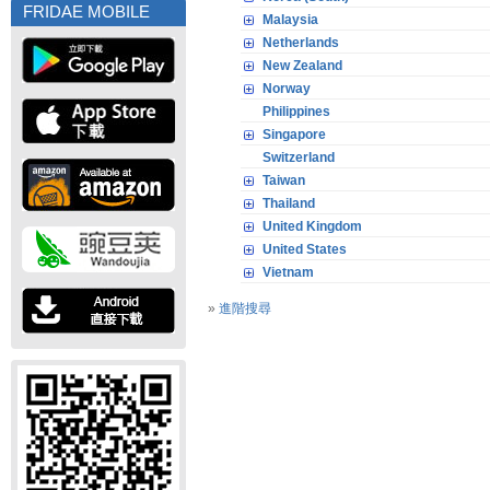
FRIDAE MOBILE
Malaysia
Netherlands
New Zealand
Norway
Philippines
Singapore
Switzerland
Taiwan
Thailand
United Kingdom
United States
Vietnam
»
進階搜尋