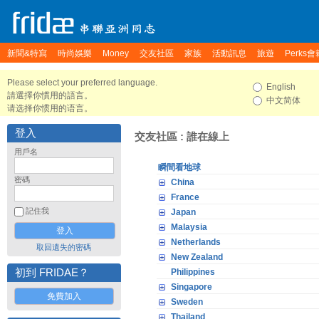
新聞&特寫
時尚娛樂
Money
交友社區
家族
活動訊息
旅遊
Perks會
Please select your preferred language.
English
請選擇你慣用的語言。
中文简体
请选择你惯用的语言。
登入
交友社區 : 誰在線上
用戶名
瞬間看地球
密碼
China
France
記住我
Japan
Malaysia
Netherlands
取回遺失的密碼
New Zealand
初到 FRIDAE？
Philippines
Singapore
免費加入
Sweden
Thailand