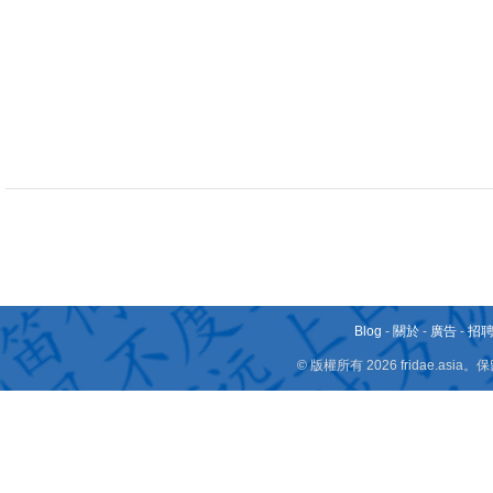
Blog
-
關於
-
廣告
-
招
© 版權所有 2026 fridae.a