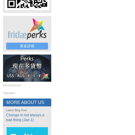
更多詳情
Advertisement
Highlights
MORE ABOUT US
Latest Blog Post
Change is not always a
bad thing (Jan 1)