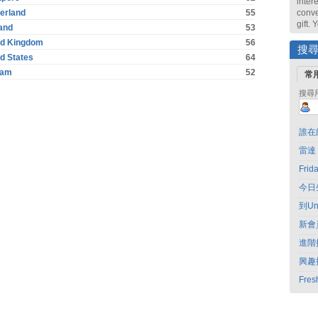
intere
erland
55
conve
gift.
and
53
ed Kingdom
56
搜
d States
64
nam
52
常
搜尋
誰在
雷達
Fri
今日
到Un
新會
進階
興趣
Fres