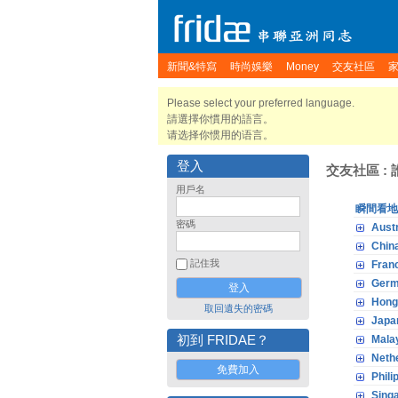
新聞&特寫
時尚娛樂
Money
交友社區
Please select your preferred language.
請選擇你慣用的語言。
请选择你惯用的语言。
登入
交友社區 :
用戶名
瞬間看地
密碼
Austr
Chin
記住我
Fran
Ger
Hong
取回遺失的密碼
Japa
初到 FRIDAE？
Mala
Neth
免費加入
Phili
Sing