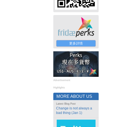
更多詳情
Advertisement
Highlights
MORE ABOUT US
Latest Blog Post
Change is not always a
bad thing (Jan 1)