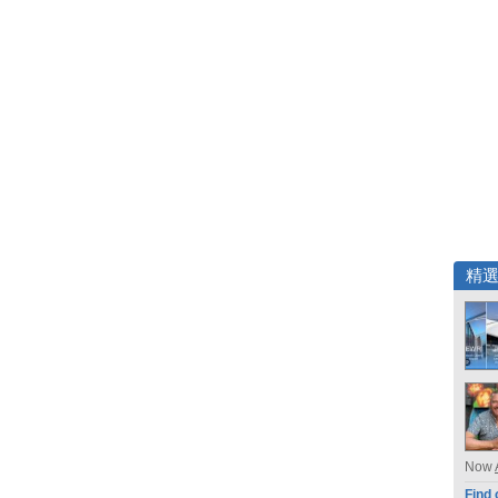
精
Now
Find 