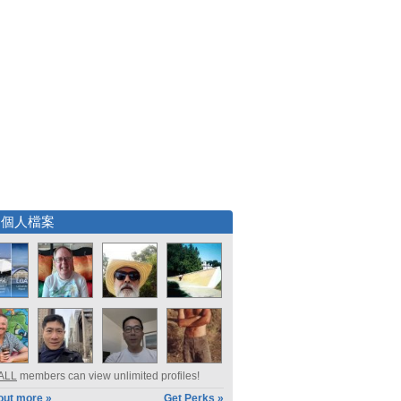
選個人檔案
ALL
members can view unlimited profiles!
out more »
Get Perks »