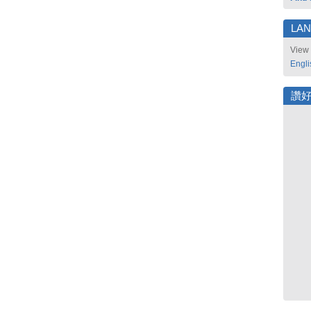
LA
View 
Engli
讚