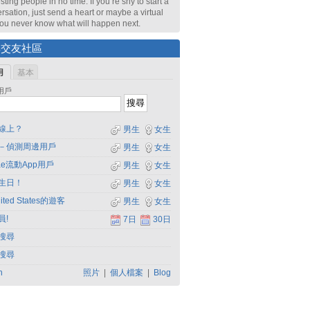
sting people in no time. If you’re shy to start a
rsation, just send a heart or maybe a virtual
 You never know what will happen next.
尋交友社區
用
基本
用戶
線上？
男生
女生
－偵測周邊用戶
男生
女生
dae流動App用戶
男生
女生
生日！
男生
女生
ited States的遊客
男生
女生
員!
7日
30日
搜尋
搜尋
h
照片
|
個人檔案
|
Blog