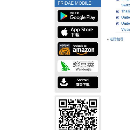
FRIDAE MOBILE
Switz
Thail
Unit
Unite
Viet
»
進階搜尋