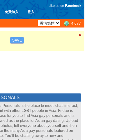
Like us on
Facebook
免費加入!
登入
4,677
SAVE
RSONALS
e Personals is the place to meet, chat, interact,
lirt with other LGBT people in Asia. Fridae is
lace for you to find Asia gay personals and is
ned as the place for Asian gay dating. Upload
 photos, tell everyone about yourself and then
e the many Asia gay personals featured on
ite. You’ll be chatting away to new and