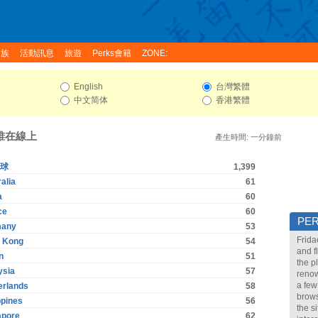
家族
活動訊息
旅遊
Perks會籍
ZONE:
English
台灣繁體
中文简体
香港繁體
 誰在線上
產生時間: 一分鐘前
球
1,399
alia
61
a
60
ce
60
PE
many
53
Frida
 Kong
54
and f
n
51
the p
ysia
57
renow
a few
erlands
58
brows
ppines
56
the s
apore
62